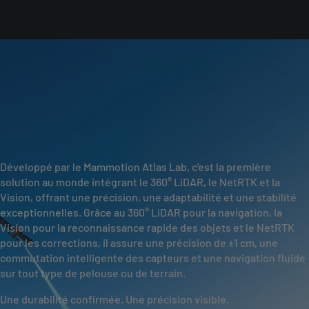
Développé par le Mammotion Atlas Lab, c'est la première
solution au monde intégrant le 360° LiDAR, le NetRTK et la
Vision, offrant une précision, une adaptabilité et une stabilité
exceptionnelles. Grâce au 360° LiDAR pour la navigation, la
Vision pour la reconnaissance rapide des objets et le NetRTK
pour les corrections, il assure une précision de ±1 cm, une
commutation intelligente des capteurs et une navigation fluide
sur tout type de pelouse ou de terrain.
Une durabilité confirmée. Une précision visible.