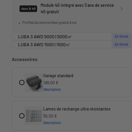
Module 4G intégré avec 3 ans de service
4G gratuit
Profitez du service iNavi gratuit à vie
LUBA 3 AWD 5000 | 5000㎡
En Stock
LUBA 3 AWD 1500 | 1500㎡
En Stock
Accessoires
Garage standard
Prix de vente
199,00 €
Description
Lames de rechange ultra résistantes
Prix de vente
55,00 €
Description