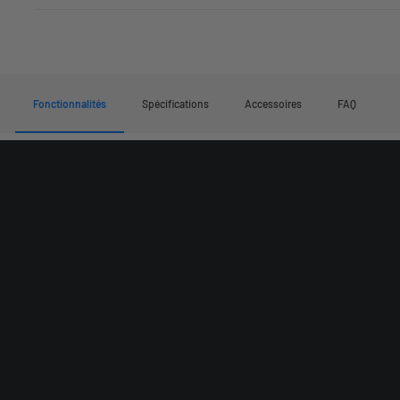
Fonctionnalités
Fonctionnalités
Spécifications
Accessoires
FAQ
Premier système de navigation à tri-fusion au
monde
360° LiDAR + NetRTK + Vision IA à double caméra