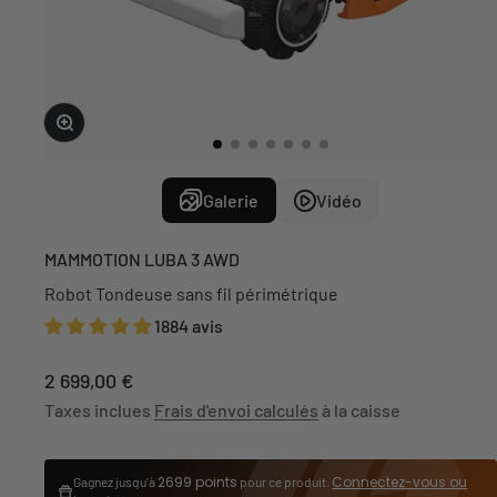
Zoomer sur l'image
Galerie
Vidéo
MAMMOTION LUBA 3 AWD
Robot Tondeuse sans fil périmétrique
1884 avis
Prix de vente
2 699,00 €
Taxes inclues
Frais d'envoi calculés
à la caisse
2699 points
Connectez-vous ou
Gagnez jusqu'à
pour ce produit.