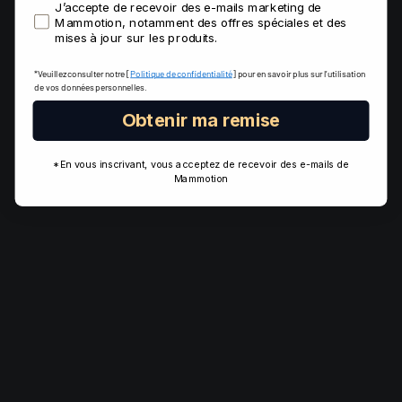
opt
J’accepte de recevoir des e-mails marketing de
Mammotion, notamment des offres spéciales et des
mises à jour sur les produits.
*Veuillez consulter notre [
Politique de confidentialité
] pour en savoir plus sur l’utilisation
de vos données personnelles.
Obtenir ma remise
*En vous inscrivant, vous acceptez de recevoir des e-mails de
Mammotion